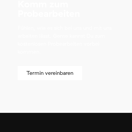
Komm zum
Probearbeiten
Fühlen, wie es sich bei uns und mit uns
arbeiten lässt. Gerne kannst Du zum
kostenlosen Probearbeiten vorbei
kommen.
Termin vereinbaren